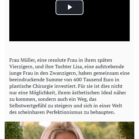
P
l
a
y
Frau Müller, eine resolute Frau in ihren späten
Vierzigern, und ihre Tochter Lisa, eine aufstrebende
V
junge Frau in den Zwanzigern, haben gemeinsam eine
beeindruckende Summe von 600 Tausend Euro in
i
plastische Chirurgie investiert. Für sie ist dies nicht
nur eine Möglichkeit, ihrem ästhetischen Ideal näher
d
zu kommen, sondern auch ein Weg, das
Selbstwertgefühl zu steigern und sich in einer Welt
e
des scheinbaren Perfektionismus zu behaupten.
o