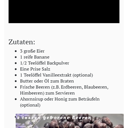
l
a
y
Zutaten:
V
3 große Eier
1 reife Banane
i
1/2 Teelöffel Backpulver
Eine Prise Salz
d
1 Teelöffel Vanilleextrakt (optional)
Butter oder Öl zum Braten
Frische Beeren (z.B. Erdbeeren, Blaubeeren,
e
Himbeeren) zum Servieren
Ahornsirup oder Honig zum Beträufeln
o
(optional)