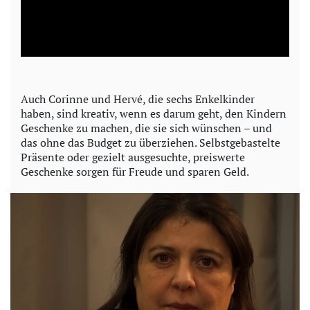
l
a
y
Auch Corinne und Hervé, die sechs Enkelkinder
haben, sind kreativ, wenn es darum geht, den Kindern
V
Geschenke zu machen, die sie sich wünschen – und
das ohne das Budget zu überziehen. Selbstgebastelte
i
Präsente oder gezielt ausgesuchte, preiswerte
Geschenke sorgen für Freude und sparen Geld.
d
e
o