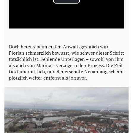
P
l
a
y
Doch bereits beim ersten Anwaltsgespräch wird
Florian schmerzlich bewusst, wie schwer dieser Schritt
V
tatsächlich ist. Fehlende Unterlagen – sowohl von ihm
als auch von Marina – verzögern den Prozess. Die Zeit
i
tickt unerbittlich, und der ersehnte Neuanfang scheint
plötzlich weiter entfernt als je zuvor.
d
e
o