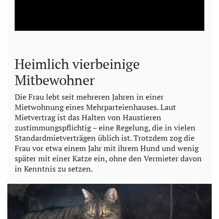
l
a
y
Heimlich vierbeinige
V
Mitbewohner
i
Die Frau lebt seit mehreren Jahren in einer
Mietwohnung eines Mehrparteienhauses. Laut
Mietvertrag ist das Halten von Haustieren
d
zustimmungspflichtig – eine Regelung, die in vielen
Standardmietverträgen üblich ist. Trotzdem zog die
e
Frau vor etwa einem Jahr mit ihrem Hund und wenig
später mit einer Katze ein, ohne den Vermieter davon
o
in Kenntnis zu setzen.