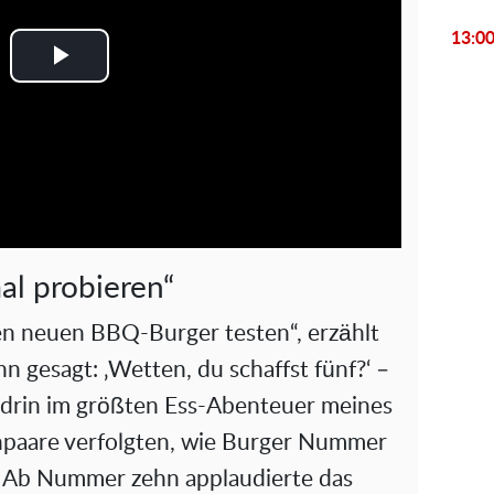
13:0
P
l
a
y
V
al probieren“
i
den neuen BBQ-Burger testen“, erzählt
 gesagt: ‚Wetten, du schaffst fünf?‘ –
d
endrin im größten Ess-Abenteuer meines
e
npaare verfolgten, wie Burger Nummer
o
. Ab Nummer zehn applaudierte das