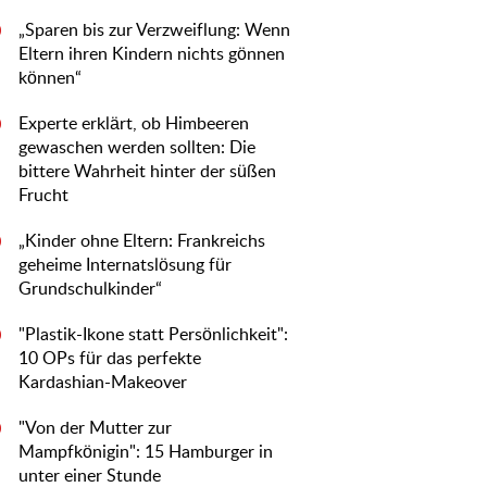
„Sparen bis zur Verzweiflung: Wenn
0
Eltern ihren Kindern nichts gönnen
können“
Experte erklärt, ob Himbeeren
0
gewaschen werden sollten: Die
bittere Wahrheit hinter der süßen
Frucht
„Kinder ohne Eltern: Frankreichs
0
geheime Internatslösung für
Grundschulkinder“
"Plastik-Ikone statt Persönlichkeit":
0
10 OPs für das perfekte
Kardashian-Makeover
"Von der Mutter zur
0
Mampfkönigin": 15 Hamburger in
unter einer Stunde