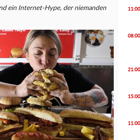
nd ein Internet-Hype, der niemanden
11:0
08:0
21:0
15:0
11:0