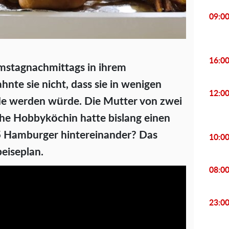
09:0
16:0
amstagnachmittags in ihrem
hnte sie nicht, dass sie in wenigen
12:0
de werden würde. Die Mutter von zwei
che Hobbyköchin hatte bislang einen
5 Hamburger hintereinander? Das
10:0
eiseplan.
08:0
23:0