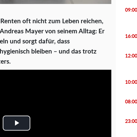
09:0
r Renten oft nicht zum Leben reichen,
r Andreas Mayer von seinem Alltag: Er
16:0
eln und sorgt dafür, dass
ygienisch bleiben – und das trotz
12:0
ers.
10:0
08:0
23:0
P