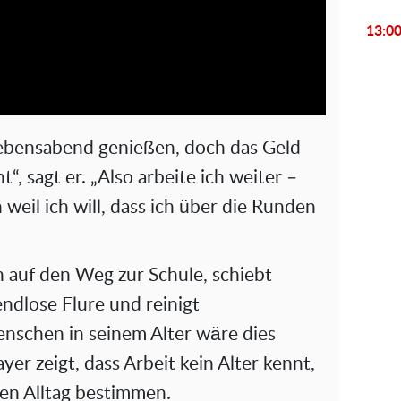
l
13:0
a
y
V
Lebensabend genießen, doch das Geld
i
“, sagt er. „Also arbeite ich weiter –
 weil ich will, dass ich über die Runden
d
e
 auf den Weg zur Schule, schiebt
o
dlose Flure und reinigt
enschen in seinem Alter wäre dies
er zeigt, dass Arbeit kein Alter kennt,
den Alltag bestimmen.