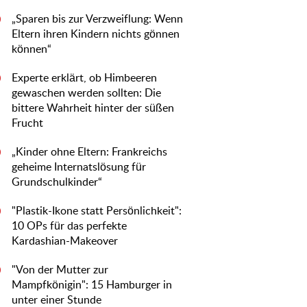
„Sparen bis zur Verzweiflung: Wenn
0
Eltern ihren Kindern nichts gönnen
können“
Experte erklärt, ob Himbeeren
0
gewaschen werden sollten: Die
bittere Wahrheit hinter der süßen
Frucht
„Kinder ohne Eltern: Frankreichs
0
geheime Internatslösung für
Grundschulkinder“
"Plastik-Ikone statt Persönlichkeit":
0
10 OPs für das perfekte
Kardashian-Makeover
"Von der Mutter zur
0
Mampfkönigin": 15 Hamburger in
unter einer Stunde