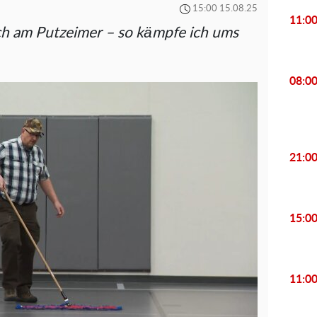
15:00 15.08.25
11:0
ch am Putzeimer – so kämpfe ich ums
08:0
21:0
15:0
11:0