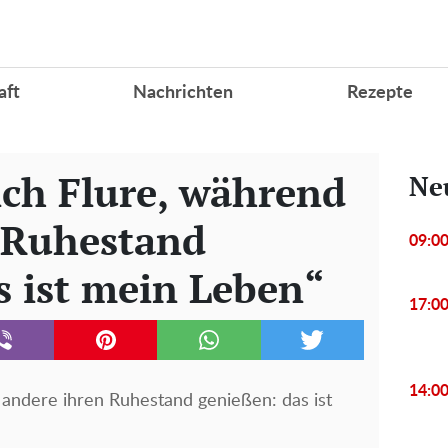
aft
Nachrichten
Rezepte
ich Flure, während
Ne
 Ruhestand
09:0
s ist mein Leben“
17:0
14:0
 andere ihren Ruhestand genießen: das ist