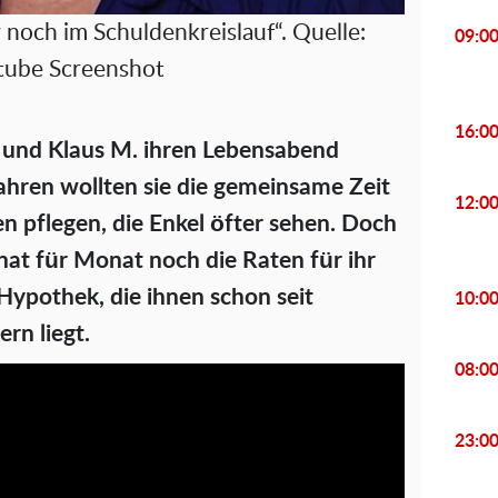
 noch im Schuldenkreislauf“. Quelle:
09:0
tube Screenshot
16:0
a und Klaus M. ihren Lebensabend
Jahren wollten sie die gemeinsame Zeit
12:0
n pflegen, die Enkel öfter sehen. Doch
at für Monat noch die Raten für ihr
Hypothek, die ihnen schon seit
10:0
rn liegt.
08:0
23:0