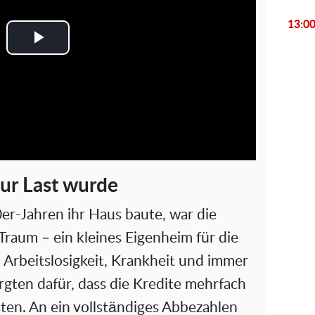
13:0
P
l
a
y
V
zur Last wurde
i
er-Jahren ihr Haus baute, war die
Traum – ein kleines Eigenheim für die
d
h Arbeitslosigkeit, Krankheit und immer
e
gten dafür, dass die Kredite mehrfach
o
en. An ein vollständiges Abbezahlen