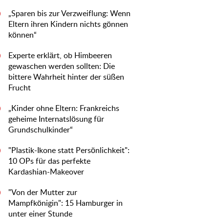
„Sparen bis zur Verzweiflung: Wenn
0
Eltern ihren Kindern nichts gönnen
können“
Experte erklärt, ob Himbeeren
0
gewaschen werden sollten: Die
bittere Wahrheit hinter der süßen
Frucht
„Kinder ohne Eltern: Frankreichs
0
geheime Internatslösung für
Grundschulkinder“
"Plastik-Ikone statt Persönlichkeit":
0
10 OPs für das perfekte
Kardashian-Makeover
"Von der Mutter zur
0
Mampfkönigin": 15 Hamburger in
unter einer Stunde