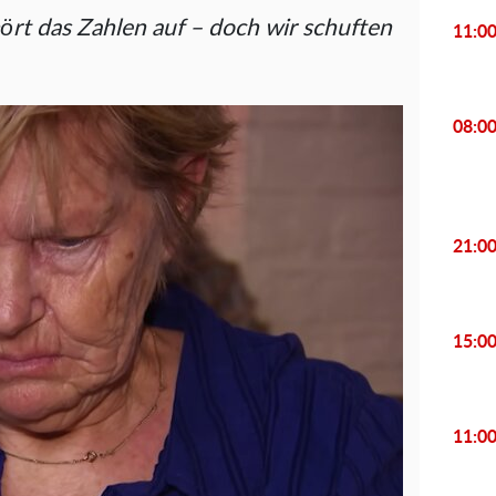
hört das Zahlen auf – doch wir schuften
11:0
08:0
21:0
15:0
11:0