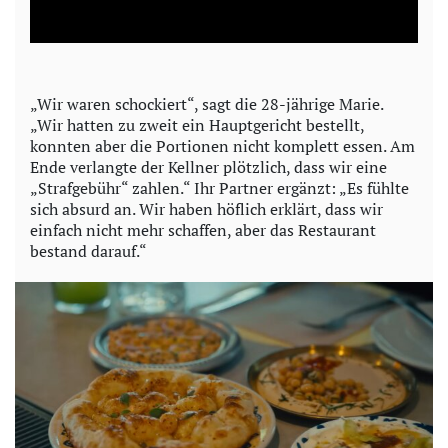
l
a
y
„Wir waren schockiert“, sagt die 28-jährige Marie.
„Wir hatten zu zweit ein Hauptgericht bestellt,
V
konnten aber die Portionen nicht komplett essen. Am
Ende verlangte der Kellner plötzlich, dass wir eine
i
„Strafgebühr“ zahlen.“ Ihr Partner ergänzt: „Es fühlte
sich absurd an. Wir haben höflich erklärt, dass wir
d
einfach nicht mehr schaffen, aber das Restaurant
bestand darauf.“
e
o