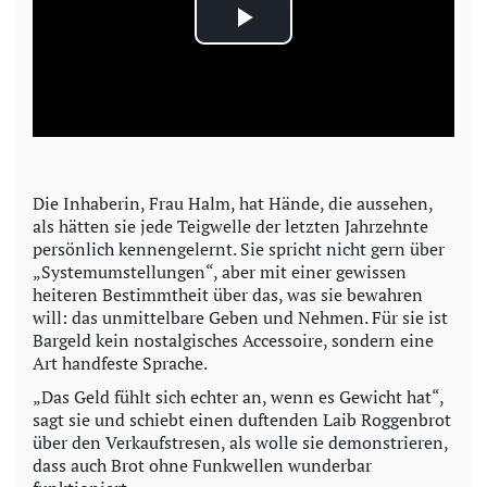
P
l
a
y
Die Inhaberin, Frau Halm, hat Hände, die aussehen,
als hätten sie jede Teigwelle der letzten Jahrzehnte
V
persönlich kennengelernt. Sie spricht nicht gern über
„Systemumstellungen“, aber mit einer gewissen
i
heiteren Bestimmtheit über das, was sie bewahren
will: das unmittelbare Geben und Nehmen. Für sie ist
d
Bargeld kein nostalgisches Accessoire, sondern eine
Art handfeste Sprache.
e
„Das Geld fühlt sich echter an, wenn es Gewicht hat“,
sagt sie und schiebt einen duftenden Laib Roggenbrot
o
über den Verkaufstresen, als wolle sie demonstrieren,
dass auch Brot ohne Funkwellen wunderbar