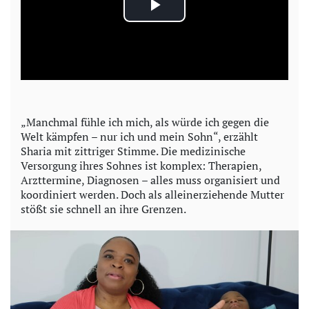
P
l
a
y
„Manchmal fühle ich mich, als würde ich gegen die
Welt kämpfen – nur ich und mein Sohn“, erzählt
V
Sharia mit zittriger Stimme. Die medizinische
Versorgung ihres Sohnes ist komplex: Therapien,
i
Arzttermine, Diagnosen – alles muss organisiert und
koordiniert werden. Doch als alleinerziehende Mutter
d
stößt sie schnell an ihre Grenzen.
e
o