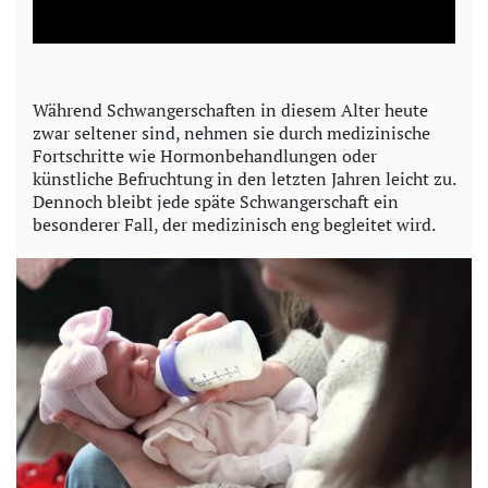
a
y
Während Schwangerschaften in diesem Alter heute
zwar seltener sind, nehmen sie durch medizinische
V
Fortschritte wie Hormonbehandlungen oder
künstliche Befruchtung in den letzten Jahren leicht zu.
i
Dennoch bleibt jede späte Schwangerschaft ein
besonderer Fall, der medizinisch eng begleitet wird.
d
e
o