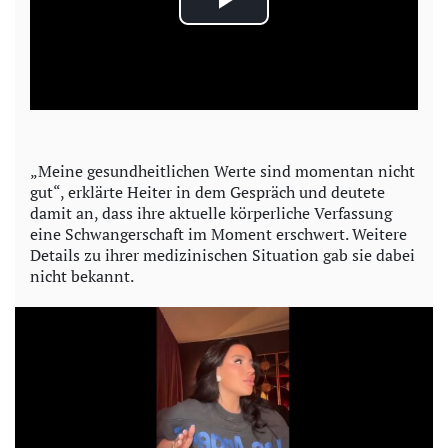
P
l
a
y
„Meine gesundheitlichen Werte sind momentan nicht
gut“, erklärte Heiter in dem Gespräch und deutete
V
damit an, dass ihre aktuelle körperliche Verfassung
eine Schwangerschaft im Moment erschwert. Weitere
i
Details zu ihrer medizinischen Situation gab sie dabei
nicht bekannt.
d
e
o