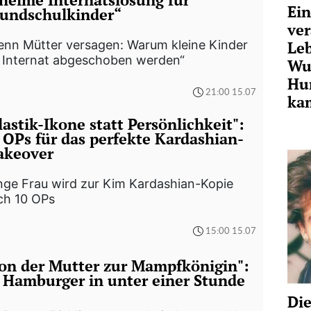
Ein
undschulkinder“
ver
enn Mütter versagen: Warum kleine Kinder
Leb
s Internat abgeschoben werden“
Wun
Hu
21:00 15.07
ka
lastik-Ikone statt Persönlichkeit":
 OPs für das perfekte Kardashian-
keover
nge Frau wird zur Kim Kardashian-Kopie
ch 10 OPs
15:00 15.07
on der Mutter zur Mampfkönigin":
 Hamburger in unter einer Stunde
Die