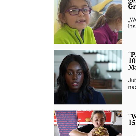
Gr
„W
in
"P
10
Ma
Ju
na
"V
15