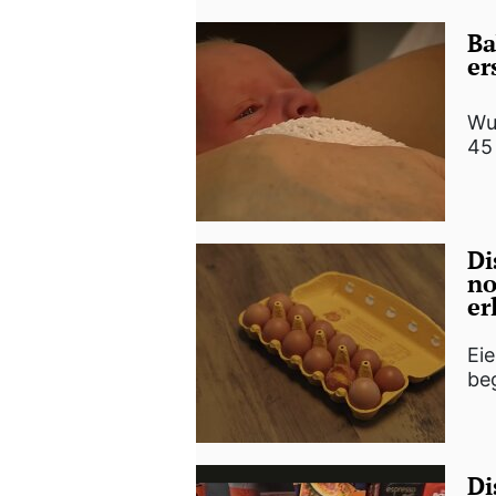
Ba
er
Wu
45 
Di
no
er
Ei
be
Di