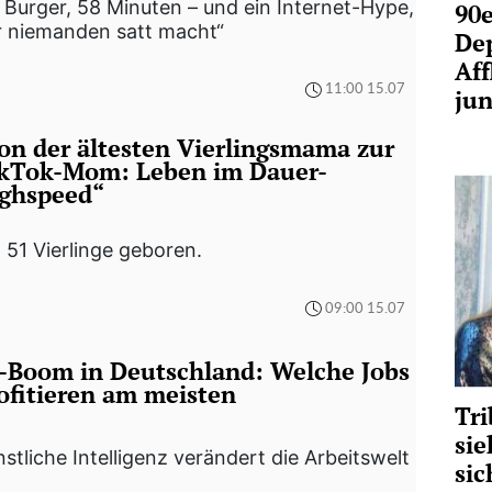
 Burger, 58 Minuten – und ein Internet-Hype,
90e
r niemanden satt macht“
De
Aff
11:00 15.07
ju
on der ältesten Vierlingsmama zur
kTok-Mom: Leben im Dauer-
ghspeed“
 51 Vierlinge geboren.
09:00 15.07
-Boom in Deutschland: Welche Jobs
ofitieren am meisten
Tri
sie
stliche Intelligenz verändert die Arbeitswelt
sic