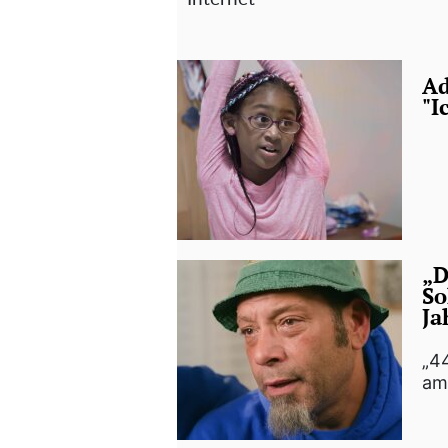
Ad
"I
„D
So
Ja
„44
am