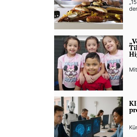
„15
de
„V
Ti
Hi
Mit
KI
pr
Kün