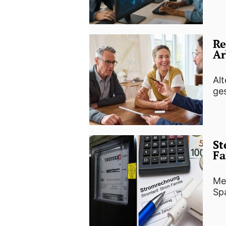
Re
Ar
Alt
ge
St
Fa
Me
Sp