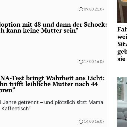
09:00 21.07
option mit 48 und dann der Schock:
Fah
ch kann keine Mutter sein"
wei
Sit
geb
si
17:00 16.07
NA-Test bringt Wahrheit ans Licht:
hn trifft leibliche Mutter nach 44
hren“
 Jahre getrennt – und plötzlich sitzt Mama
 Kaffeetisch“
14:00 16.07