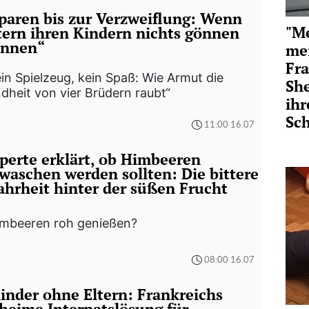
paren bis zur Verzweiflung: Wenn
"Me
tern ihren Kindern nichts gönnen
nnen“
me
Fra
in Spielzeug, kein Spaß: Wie Armut die
She
dheit von vier Brüdern raubt“
ihr
Sc
11:00 16.07
perte erklärt, ob Himbeeren
waschen werden sollten: Die bittere
hrheit hinter der süßen Frucht
imbeeren roh genießen?
08:00 16.07
inder ohne Eltern: Frankreichs
heime Internatslösung für