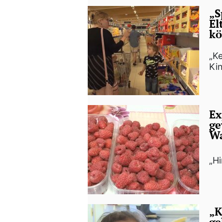
„S
El
kö
„Ke
Kin
Ex
ge
Wa
„H
„K
ge