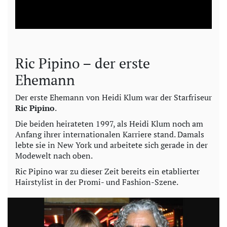
l
a
y
Ric Pipino – der erste
V
Ehemann
i
Der erste Ehemann von Heidi Klum war der Starfriseur
Ric Pipino
.
d
Die beiden heirateten 1997, als Heidi Klum noch am
Anfang ihrer internationalen Karriere stand. Damals
e
lebte sie in New York und arbeitete sich gerade in der
Modewelt nach oben.
o
Ric Pipino war zu dieser Zeit bereits ein etablierter
Hairstylist in der Promi- und Fashion-Szene.