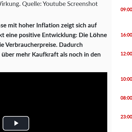
Wirkung. Quelle: Youtube Screenshot
09:0
e mit hoher Inflation zeigt sich auf
 eine positive Entwicklung: Die Löhne
16:0
die Verbraucherpreise. Dadurch
e über mehr Kaufkraft als noch in den
12:0
10:0
08:0
23:0
P