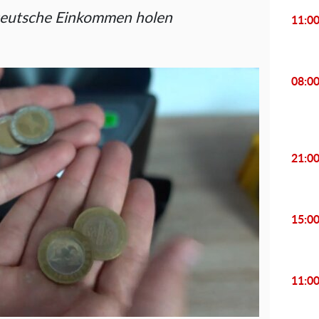
 Deutsche Einkommen holen
11:0
08:0
21:0
15:0
11:0