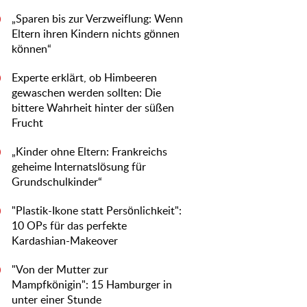
„Sparen bis zur Verzweiflung: Wenn
0
Eltern ihren Kindern nichts gönnen
können“
Experte erklärt, ob Himbeeren
0
gewaschen werden sollten: Die
bittere Wahrheit hinter der süßen
Frucht
„Kinder ohne Eltern: Frankreichs
0
geheime Internatslösung für
Grundschulkinder“
"Plastik-Ikone statt Persönlichkeit":
0
10 OPs für das perfekte
Kardashian-Makeover
"Von der Mutter zur
0
Mampfkönigin": 15 Hamburger in
unter einer Stunde