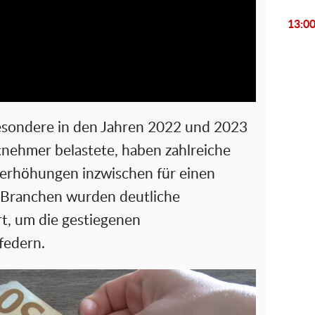
l
13:0
a
y
V
esondere in den Jahren 2022 und 2023
i
tnehmer belastete, haben zahlreiche
serhöhungen inzwischen für einen
d
n Branchen wurden deutliche
e
t, um die gestiegenen
federn.
o