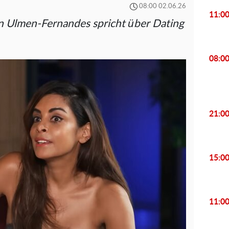
08:00 02.06.26
11:0
en Ulmen-Fernandes spricht über Dating
08:0
21:0
15:0
11:0