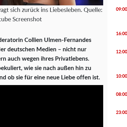
09:0
gt sich zurück ins Liebesleben. Quelle:
tube Screenshot
16:0
deratorin Collien Ulmen-Fernandes
 der deutschen Medien – nicht nur
12:0
ern auch wegen ihres Privatlebens.
kuliert, wie sie nach außen hin zu
10:0
 ob sie für eine neue Liebe offen ist.
08:0
23:0