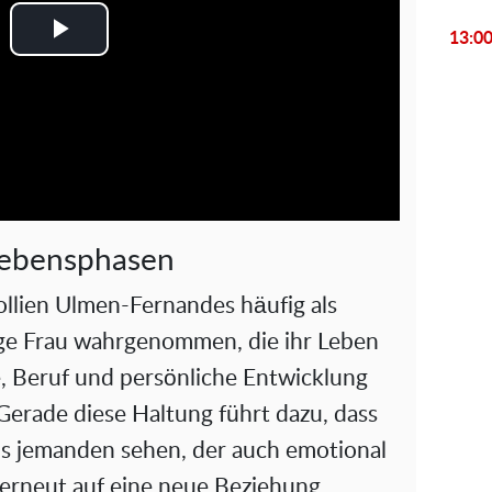
13:0
P
l
a
y
V
Lebensphasen
i
Collien Ulmen-Fernandes häufig als
ge Frau wahrgenommen, die ihr Leben
d
ie, Beruf und persönliche Entwicklung
e
Gerade diese Haltung führt dazu, dass
o
als jemanden sehen, der auch emotional
h erneut auf eine neue Beziehung