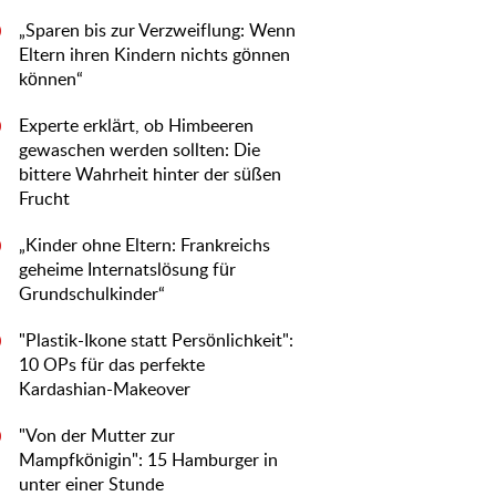
„Sparen bis zur Verzweiflung: Wenn
0
Eltern ihren Kindern nichts gönnen
können“
Experte erklärt, ob Himbeeren
0
gewaschen werden sollten: Die
bittere Wahrheit hinter der süßen
Frucht
„Kinder ohne Eltern: Frankreichs
0
geheime Internatslösung für
Grundschulkinder“
"Plastik-Ikone statt Persönlichkeit":
0
10 OPs für das perfekte
Kardashian-Makeover
"Von der Mutter zur
0
Mampfkönigin": 15 Hamburger in
unter einer Stunde