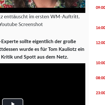
09:0
tz enttäuscht im ersten WM-Auftritt.
 Youtube Screenshot
16:0
-Experte sollte eigentlich der große
12:0
ttdessen wurde es für Tom Kauliotz ein
h Kritik und Spott aus dem Netz.
10:0
08:0
23:0