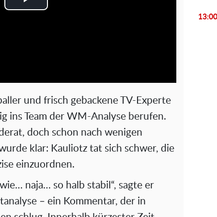
P
13:0
l
a
y
V
ller und frisch gebackene TV-Experte
i
ig ins Team der WM-Analyse berufen.
erat, doch schon nach wenigen
d
rde klar: Kauliotz tat sich schwer, die
e
ise einzuordnen.
o
ie… naja… so halb stabil“, sagte er
tanalyse – ein Kommentar, der in