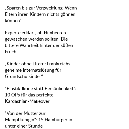
„Sparen bis zur Verzweiflung: Wenn
0
Eltern ihren Kindern nichts gönnen
können“
Experte erklärt, ob Himbeeren
0
gewaschen werden sollten: Die
bittere Wahrheit hinter der süßen
Frucht
„Kinder ohne Eltern: Frankreichs
0
geheime Internatslösung für
Grundschulkinder“
"Plastik-Ikone statt Persönlichkeit":
0
10 OPs für das perfekte
Kardashian-Makeover
"Von der Mutter zur
0
Mampfkönigin": 15 Hamburger in
unter einer Stunde