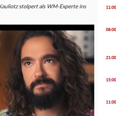
Kauliotz stolpert als WM-Experte ins
11:0
08:0
21:0
15:0
11:0