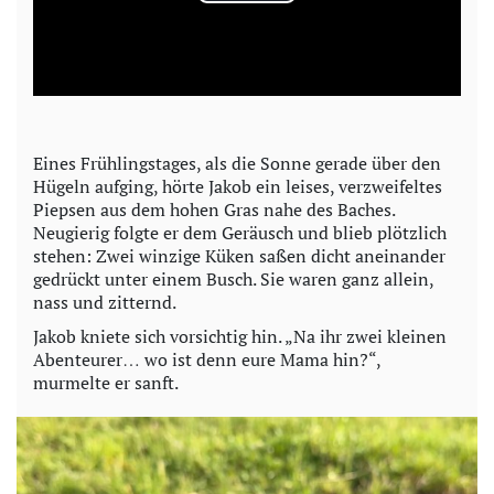
P
l
a
y
Eines Frühlingstages, als die Sonne gerade über den
Hügeln aufging, hörte Jakob ein leises, verzweifeltes
V
Piepsen aus dem hohen Gras nahe des Baches.
Neugierig folgte er dem Geräusch und blieb plötzlich
i
stehen: Zwei winzige Küken saßen dicht aneinander
gedrückt unter einem Busch. Sie waren ganz allein,
d
nass und zitternd.
Jakob kniete sich vorsichtig hin. „Na ihr zwei kleinen
e
Abenteurer… wo ist denn eure Mama hin?“,
murmelte er sanft.
o