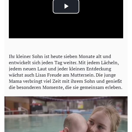
P
l
a
y
Ihr kleiner Sohn ist heute sieben Monate alt und
entwickelt sich jeden Tag weiter. Mit jedem Lächeln,
V
jedem neuen Laut und jeder kleinen Entdeckung
wächst auch Lisas Freude am Muttersein. Die junge
i
Mama verbringt viel Zeit mit ihrem Sohn und genießt
die besonderen Momente, die sie gemeinsam erleben.
d
e
o