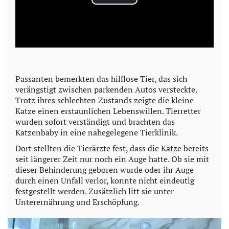
P
l
a
y
Passanten bemerkten das hilflose Tier, das sich
verängstigt zwischen parkenden Autos versteckte.
V
Trotz ihres schlechten Zustands zeigte die kleine
Katze einen erstaunlichen Lebenswillen. Tierretter
i
wurden sofort verständigt und brachten das
Katzenbaby in eine nahegelegene Tierklinik.
d
Dort stellten die Tierärzte fest, dass die Katze bereits
seit längerer Zeit nur noch ein Auge hatte. Ob sie mit
e
dieser Behinderung geboren wurde oder ihr Auge
durch einen Unfall verlor, konnte nicht eindeutig
o
festgestellt werden. Zusätzlich litt sie unter
Unterernährung und Erschöpfung.