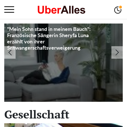
"Ich hatte keine andere Wahl": Frau ruft
die Polizei, nachdem sie Nachbarn dabei
erwischt hat, wie sie ein Paket von ihrer
Türschwelle genommen haben
Gesellschaft