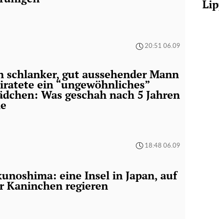
Lip
20:51 06.09
n schlanker, gut aussehender Mann
iratete ein “ungewöhnliches”
dchen: Was geschah nach 5 Jahren
e
18:48 06.09
unoshima: eine Insel in Japan, auf
r Kaninchen regieren