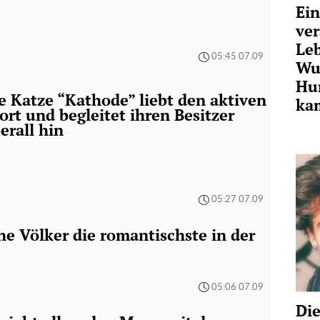
Ein
ver
Leb
05:45 07.09
Wun
Hu
e Katze “Kathode” liebt den aktiven
ka
ort und begleitet ihren Besitzer
erall hin
05:27 07.09
e Völker die romantischste in der
05:06 07.09
Die