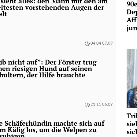
 sieht alles: den Mann mit den am
90e
itesten vorstehenden Augen der
De
lt
Aff
ju
04:04 07.09
ib nicht auf”: Der Förster trug
nen riesigen Hund auf seinen
hultern, der Hilfe brauchte
21:11 06.09
Tri
e Schäferhündin machte sich auf
sie
m Käfig los, um die Welpen zu
sic
ruhigen