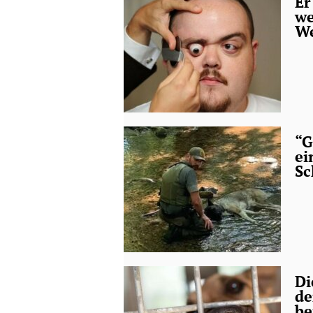
Er
we
We
“G
ei
Sc
Di
de
be