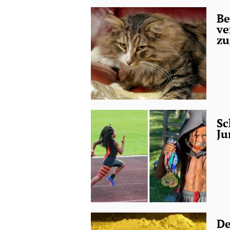
Be
ve
z
Sc
Ju
De