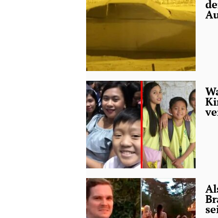
de
Au
Wa
Ki
ve
Al
Br
se