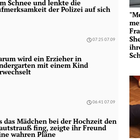
m Schnee und lenkte die
fmerksamkeit der Polizei auf sich
"Me
me
Fra
She
07:25 07.09
ihr
Sc
rum wird ein Erzieher in
ndergarten mit einem Kind
rwechselt
06:41 07.09
s das Mädchen bei der Hochzeit den
autstrauß fing, zeigte ihr Freund
ine wahren Pläne