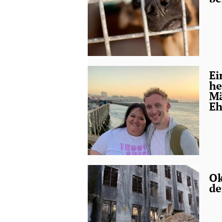
Ei
he
Mä
Eh
Ok
de