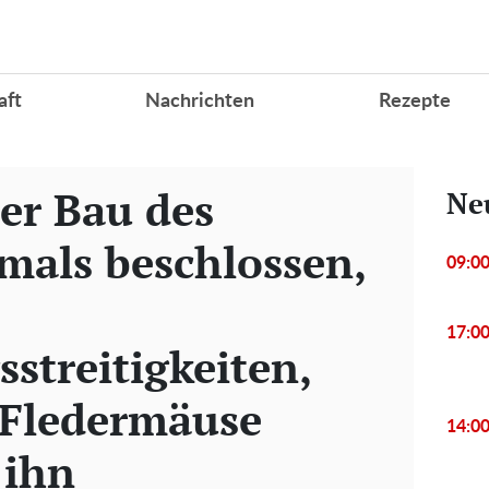
aft
Nachrichten
Rezepte
er Bau des
Ne
mals beschlossen,
09:0
17:0
streitigkeiten,
 Fledermäuse
14:0
 ihn