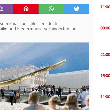
11:0
tsdenkmals beschlossen, doch
08:0
saike und Fledermäuse verhinderten ihn
21:0
15:0
11:0