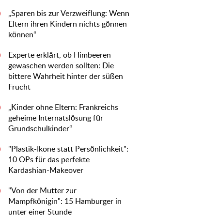
„Sparen bis zur Verzweiflung: Wenn
0
Eltern ihren Kindern nichts gönnen
können“
Experte erklärt, ob Himbeeren
0
gewaschen werden sollten: Die
bittere Wahrheit hinter der süßen
Frucht
„Kinder ohne Eltern: Frankreichs
0
geheime Internatslösung für
Grundschulkinder“
"Plastik-Ikone statt Persönlichkeit":
0
10 OPs für das perfekte
Kardashian-Makeover
"Von der Mutter zur
0
Mampfkönigin": 15 Hamburger in
unter einer Stunde