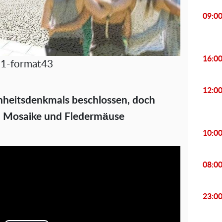
09:0
16:0
1-format43
12:0
nheitsdenkmals beschlossen, doch
n, Mosaike und Fledermäuse
10:0
08:0
23:0