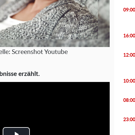
09:0
16:0
elle: Screenshot Youtube
12:0
bnisse erzählt.
10:0
08:0
23:0