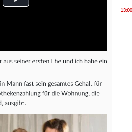
P
13:0
l
a
y
V
 aus seiner ersten Ehe und ich habe ein
i
.
d
ein Mann fast sein gesamtes Gehalt für
othekenzahlung für die Wohnung, die
e
, ausgibt.
o