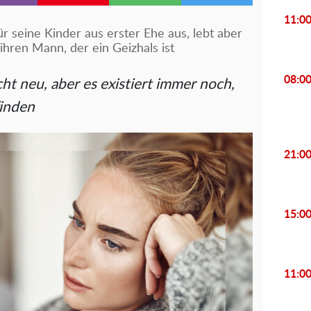
11:0
r seine Kinder aus erster Ehe aus, lebt aber
ihren Mann, der ein Geizhals ist
08:0
ht neu, aber es existiert immer noch,
finden
21:0
15:0
11:0