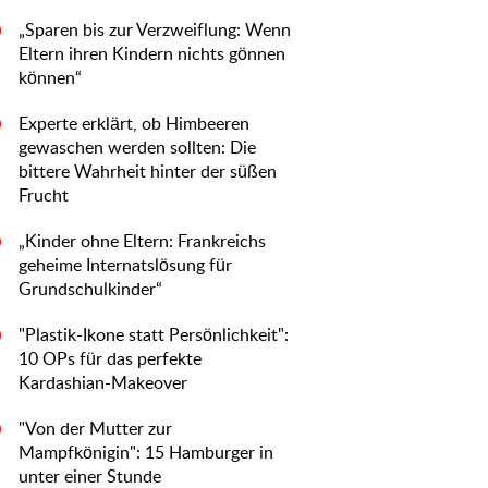
„Sparen bis zur Verzweiflung: Wenn
0
Eltern ihren Kindern nichts gönnen
können“
Experte erklärt, ob Himbeeren
0
gewaschen werden sollten: Die
bittere Wahrheit hinter der süßen
Frucht
„Kinder ohne Eltern: Frankreichs
0
geheime Internatslösung für
Grundschulkinder“
"Plastik-Ikone statt Persönlichkeit":
0
10 OPs für das perfekte
Kardashian-Makeover
"Von der Mutter zur
0
Mampfkönigin": 15 Hamburger in
unter einer Stunde