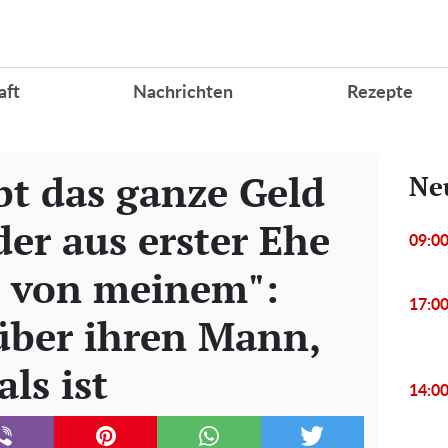
aft
Nachrichten
Rezepte
t das ganze Geld
Ne
der aus erster Ehe
09:0
er von meinem":
17:0
 über ihren Mann,
ls ist
14:0