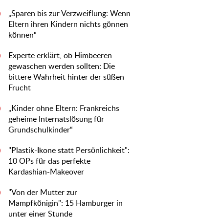
„Sparen bis zur Verzweiflung: Wenn
0
Eltern ihren Kindern nichts gönnen
können“
Experte erklärt, ob Himbeeren
0
gewaschen werden sollten: Die
bittere Wahrheit hinter der süßen
Frucht
„Kinder ohne Eltern: Frankreichs
0
geheime Internatslösung für
Grundschulkinder“
"Plastik-Ikone statt Persönlichkeit":
0
10 OPs für das perfekte
Kardashian-Makeover
"Von der Mutter zur
0
Mampfkönigin": 15 Hamburger in
unter einer Stunde