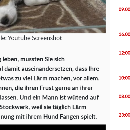
09:0
16:0
le: Youtube Screenshot
12:0
leben, mussten Sie sich
l damit auseinandersetzen, dass Ihre
etwas zu viel Lärm machen, vor allem,
10:0
en, die ihren Frust gerne an ihrer
08:0
slassen. Und ein Mann ist wütend auf
Stockwerk, weil sie täglich Lärm
23:0
ohnung mit ihrem Hund Fangen spielt.