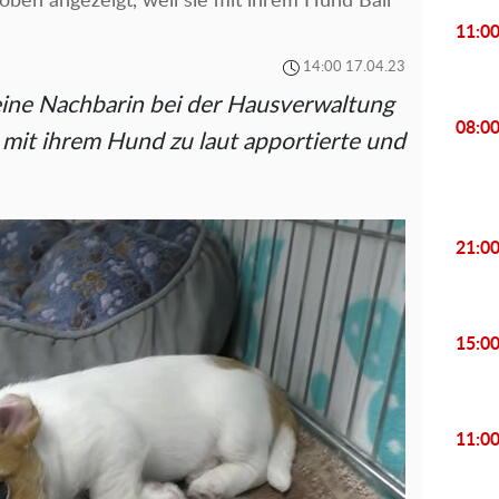
ben angezeigt, weil sie mit ihrem Hund Ball
11:0
14:00 17.04.23
ine Nachbarin bei der Hausverwaltung
08:0
e mit ihrem Hund zu laut apportierte und
21:0
15:0
11:0