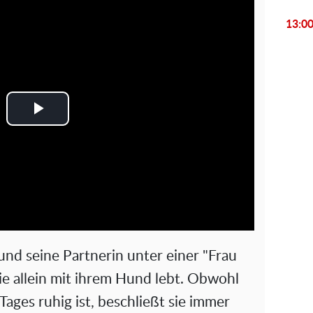
13:0
P
l
a
y
V
und seine Partnerin unter einer "Frau
i
ie allein mit ihrem Hund lebt. Obwohl
 Tages ruhig ist, beschließt sie immer