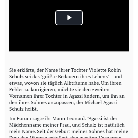
P
l
a
y
Sie erklärte, der Name ihrer Tochter Violette Robin
Schulz sei das "größte Bedauern ihres Lebens" - und
V
etwas, wovon sie täglich Albträume habe. Um ihren
Fehler zu korrigieren, möchte sie den zweiten
i
Vornamen ihrer Tochter in Agassi ändern, um ihn an
den ihres Sohnes anzupassen, der Michael Agassi
d
Schulz heißt.
Im Forum sagte ihr Mann Leonard: "Agassi ist der
e
Mädchenname meiner Frau, und Schulz ist natürlich
mein Name. Seit der Geburt meines Sohnes hat meine
o
Frau den Wunsch geäußert, den zweiten Vornamen