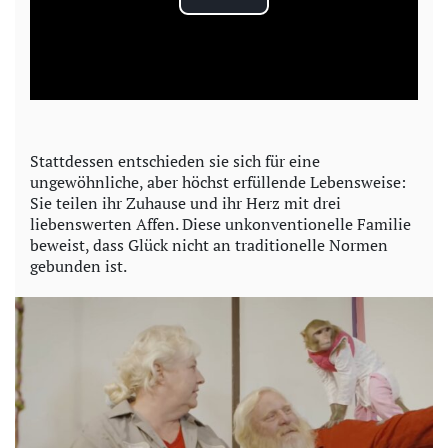
P
l
a
y
Stattdessen entschieden sie sich für eine
ungewöhnliche, aber höchst erfüllende Lebensweise:
V
Sie teilen ihr Zuhause und ihr Herz mit drei
liebenswerten Affen. Diese unkonventionelle Familie
i
beweist, dass Glück nicht an traditionelle Normen
gebunden ist.
d
e
o