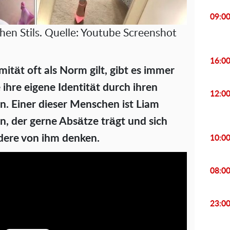
09:0
chen Stils. Quelle: Youtube Screenshot
16:0
mität oft als Norm gilt, gibt es immer
 ihre eigene Identität durch ihren
12:0
n. Einer dieser Menschen ist Liam
n, der gerne Absätze trägt und sich
dere von ihm denken.
10:0
08:0
23:0