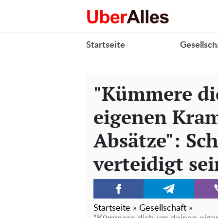
Startseite
Gesellsch
"Kümmere di
eigenen Kram
Absätze": Sc
verteidigt se
Startseite
»
Gesellschaft
»