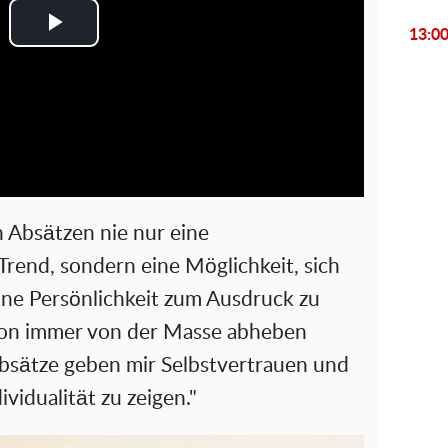
13:0
P
l
a
y
V
n Absätzen nie nur eine
i
rend, sondern eine Möglichkeit, sich
ine Persönlichkeit zum Ausdruck zu
d
chon immer von der Masse abheben
e
"Absätze geben mir Selbstvertrauen und
ividualität zu zeigen."
o