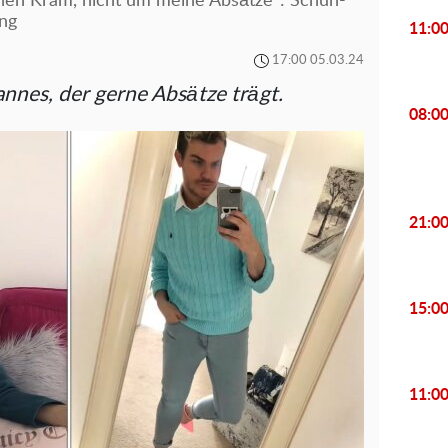
en Kram, nicht um meine Absätze": Schuh-
ung
11:0
17:00 05.03.24
annes, der gerne Absätze trägt.
08:0
21:0
15:0
11:0