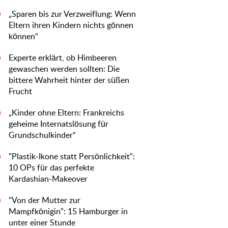
„Sparen bis zur Verzweiflung: Wenn
0
Eltern ihren Kindern nichts gönnen
können“
Experte erklärt, ob Himbeeren
0
gewaschen werden sollten: Die
bittere Wahrheit hinter der süßen
Frucht
„Kinder ohne Eltern: Frankreichs
0
geheime Internatslösung für
Grundschulkinder“
"Plastik-Ikone statt Persönlichkeit":
0
10 OPs für das perfekte
Kardashian-Makeover
"Von der Mutter zur
0
Mampfkönigin": 15 Hamburger in
unter einer Stunde