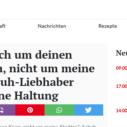
aft
Nachrichten
Rezepte
ch um deinen
Ne
, nicht um meine
09:0
huh-Liebhaber
17:0
ine Haltung
14:0