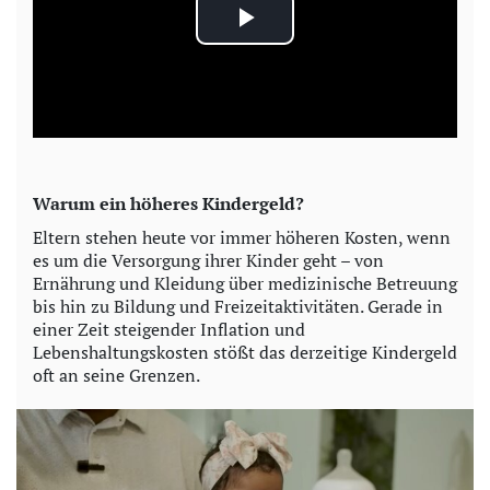
P
l
a
y
Warum ein höheres Kindergeld?
V
Eltern stehen heute vor immer höheren Kosten, wenn
es um die Versorgung ihrer Kinder geht – von
i
Ernährung und Kleidung über medizinische Betreuung
bis hin zu Bildung und Freizeitaktivitäten. Gerade in
einer Zeit steigender Inflation und
d
Lebenshaltungskosten stößt das derzeitige Kindergeld
oft an seine Grenzen.
e
o