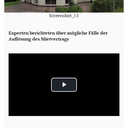
Screenshot_15
Experten berichteten über mögliche Fälle der
Auflösung des Mietvertrags
P
l
a