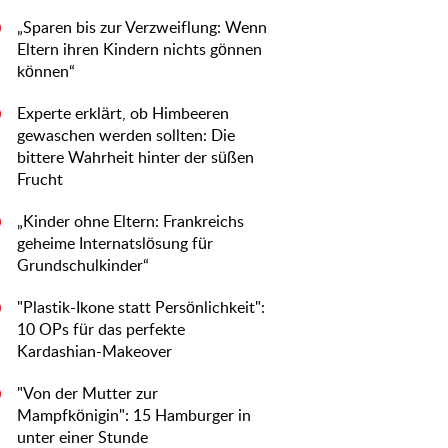
„Sparen bis zur Verzweiflung: Wenn
0
Eltern ihren Kindern nichts gönnen
können“
Experte erklärt, ob Himbeeren
0
gewaschen werden sollten: Die
bittere Wahrheit hinter der süßen
Frucht
„Kinder ohne Eltern: Frankreichs
0
geheime Internatslösung für
Grundschulkinder“
"Plastik-Ikone statt Persönlichkeit":
0
10 OPs für das perfekte
Kardashian-Makeover
"Von der Mutter zur
0
Mampfkönigin": 15 Hamburger in
unter einer Stunde