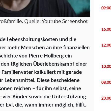
09:0
roßfamilie. Quelle: Youtube Screenshot
16:0
ende Lebenshaltungskosten und die
12:0
mer mehr Menschen an ihre finanziellen
schichte von Pierre Hollberg ein
ür den täglichen Überlebenskampf einer
10:0
 Familienvater kalkuliert mit gerade
ür Lebensmittel. Diese bescheidene
08:0
nen reichen – für ihn selbst, seine
e vier Kinder sowie die Unterstützung
23:0
 Evi, die, wann immer möglich, hilft.