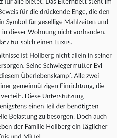
 für alle bietet. Das Elternbett steht im
d
eweis für die drückende Enge, die den
e
ein Symbol für gesellige Mahlzeiten und
 in dieser Wohnung nicht vorhanden.
o
latz für solch einen Luxus.
tnisse ist Hollberg nicht allein in seiner
ersorgen. Seine Schwiegermutter Evi
in diesem Überlebenskampf. Alle zwei
einer gemeinnützigen Einrichtung, die
verteilt. Diese Unterstützung
enigstens einen Teil der benötigten
elle Belastung zu besorgen. Doch auch
Leben der Familie Hollberg ein täglicher
nis und Mittel.