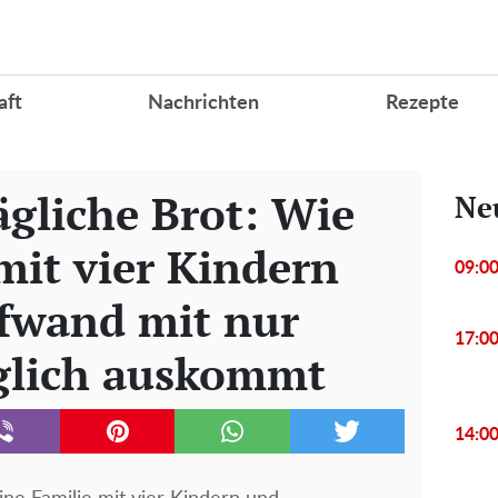
aft
Nachrichten
Rezepte
gliche Brot: Wie
Ne
mit vier Kindern
09:0
fwand mit nur
17:0
glich auskommt
14:0