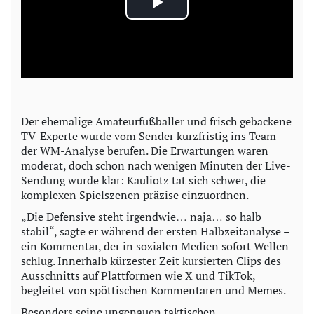
P
l
a
y
Der ehemalige Amateurfußballer und frisch gebackene
TV-Experte wurde vom Sender kurzfristig ins Team
V
der WM-Analyse berufen. Die Erwartungen waren
moderat, doch schon nach wenigen Minuten der Live-
i
Sendung wurde klar: Kauliotz tat sich schwer, die
komplexen Spielszenen präzise einzuordnen.
d
„Die Defensive steht irgendwie… naja… so halb
stabil“, sagte er während der ersten Halbzeitanalyse –
e
ein Kommentar, der in sozialen Medien sofort Wellen
schlug. Innerhalb kürzester Zeit kursierten Clips des
o
Ausschnitts auf Plattformen wie X und TikTok,
begleitet von spöttischen Kommentaren und Memes.
Besonders seine ungenauen taktischen