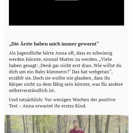
l
a
y
„Die Ärzte haben mich immer gewarnt“
V
Als Jugendliche hörte Anna oft, dass es schwierig
werden könnte, einmal Mutter zu werden. „Viele
i
haben gesagt: ‚Denk gar nicht erst dran. Wie willst du
dich um ein Baby kümmern?‘ Das hat wehgetan“,
erzählt sie. Doch sie wollte nie glauben, dass ihr
d
Körper nicht zu dem fähig sein könnte, was für andere
selbstverständlich ist.
e
Und tatsächlich: Vor wenigen Wochen der positive
o
Test – Anna erwartet ihr erstes Kind.