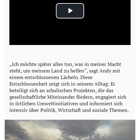
P
l
a
y
„Ich möchte später alles tun, was in meiner Macht
steht, um meinem Land zu helfen“, sagt Andy mit
V
einem entschlossenen Lächeln. Diese
Entschlossenheit zeigt sich in seinem Alltag: Er
i
beteiligt sich an schulischen Projekten, die das
gesellschaftliche Miteinander fördern, engagiert sich
d
in örtlichen Umweltinitiativen und informiert sich
intensiv über Politik, Wirtschaft und soziale Themen.
e
o