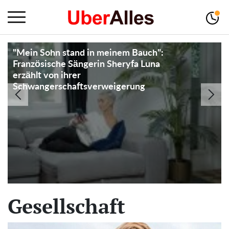
"Ich hatte keine andere Wahl": Frau ruft
die Polizei, nachdem sie Nachbarn dabei
erwischt hat, wie sie ein Paket von ihrer
Türschwelle genommen haben
Gesellschaft