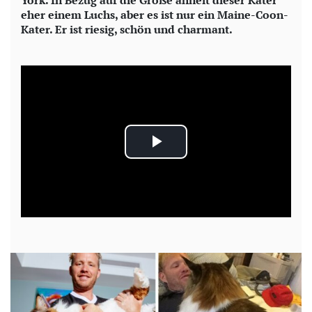
York. In Bezug auf die Größe ähnelt dieser Kater
eher einem Luchs, aber es ist nur ein Maine-Coon-
Kater. Er ist riesig, schön und charmant.
P
l
a
y
V