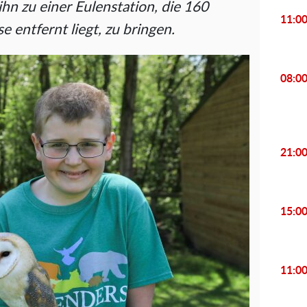
ihn zu einer Eulenstation, die 160
11:0
 entfernt liegt, zu bringen.
08:0
21:0
15:0
11:0