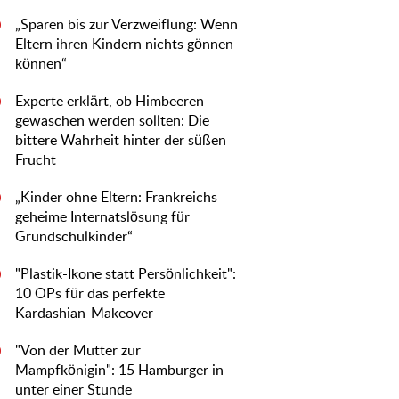
„Sparen bis zur Verzweiflung: Wenn
0
Eltern ihren Kindern nichts gönnen
können“
Experte erklärt, ob Himbeeren
0
gewaschen werden sollten: Die
bittere Wahrheit hinter der süßen
Frucht
„Kinder ohne Eltern: Frankreichs
0
geheime Internatslösung für
Grundschulkinder“
"Plastik-Ikone statt Persönlichkeit":
0
10 OPs für das perfekte
Kardashian-Makeover
"Von der Mutter zur
0
Mampfkönigin": 15 Hamburger in
unter einer Stunde