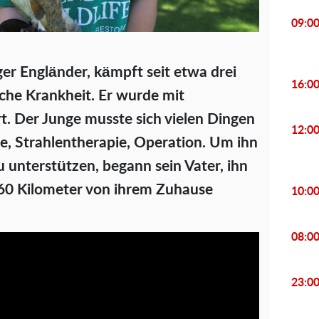
09:0
ger Engländer, kämpft seit etwa drei
16:0
iche Krankheit. Er wurde mit
t. Der Junge musste sich vielen Dingen
12:0
, Strahlentherapie, Operation. Um ihn
zu unterstützen, begann sein Vater, ihn
 160 Kilometer von ihrem Zuhause
10:0
08:0
23:0