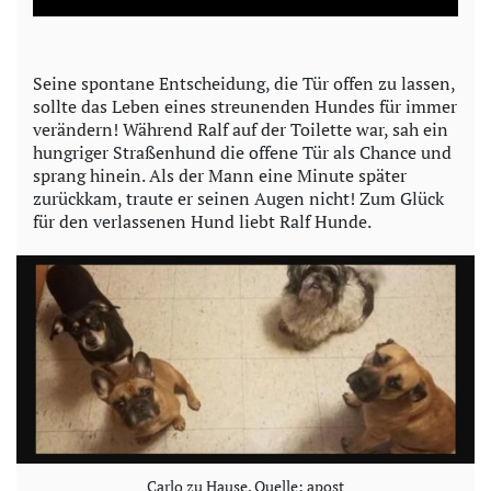
a
y
Seine spontane Entscheidung, die Tür offen zu lassen,
sollte das Leben eines streunenden Hundes für immer
V
verändern! Während Ralf auf der Toilette war, sah ein
hungriger Straßenhund die offene Tür als Chance und
i
sprang hinein. Als der Mann eine Minute später
zurückkam, traute er seinen Augen nicht! Zum Glück
d
für den verlassenen Hund liebt Ralf Hunde.
e
o
Carlo zu Hause. Quelle: apost