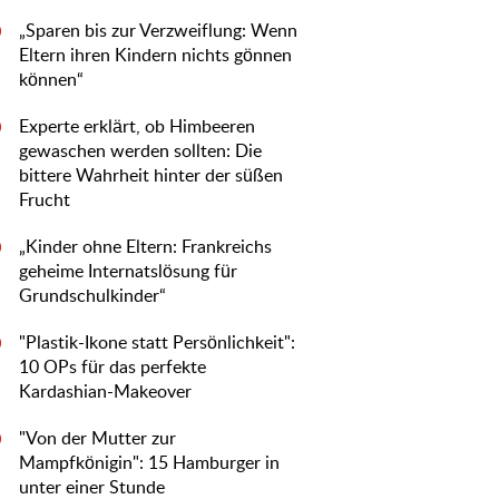
„Sparen bis zur Verzweiflung: Wenn
0
Eltern ihren Kindern nichts gönnen
können“
Experte erklärt, ob Himbeeren
0
gewaschen werden sollten: Die
bittere Wahrheit hinter der süßen
Frucht
„Kinder ohne Eltern: Frankreichs
0
geheime Internatslösung für
Grundschulkinder“
"Plastik-Ikone statt Persönlichkeit":
0
10 OPs für das perfekte
Kardashian-Makeover
"Von der Mutter zur
0
Mampfkönigin": 15 Hamburger in
unter einer Stunde