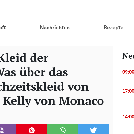
aft
Nachrichten
Rezepte
Kleid der
Ne
Was über das
09:0
chzeitskleid von
17:0
e Kelly von Monaco
14:0