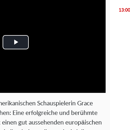
13:0
P
l
a
y
V
merikanischen Schauspielerin Grace
i
chen: Eine erfolgreiche und berühmte
t einen gut aussehenden europäischen
d