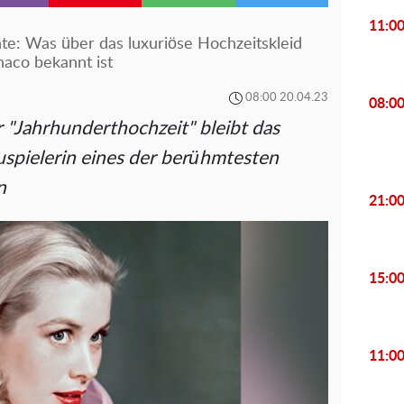
11:0
te: Was über das luxuriöse Hochzeitskleid
naco bekannt ist
08:00 20.04.23
08:0
r "Jahrhunderthochzeit" bleibt das
spielerin eines der berühmtesten
n
21:0
15:0
11:0