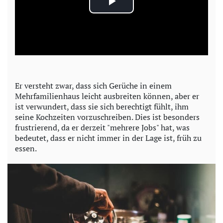
P
l
a
y
Er versteht zwar, dass sich Gerüche in einem
Mehrfamilienhaus leicht ausbreiten können, aber er
V
ist verwundert, dass sie sich berechtigt fühlt, ihm
seine Kochzeiten vorzuschreiben. Dies ist besonders
i
frustrierend, da er derzeit "mehrere Jobs" hat, was
bedeutet, dass er nicht immer in der Lage ist, früh zu
d
essen.
e
o