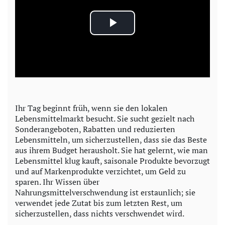
P
l
a
y
Ihr Tag beginnt früh, wenn sie den lokalen
Lebensmittelmarkt besucht. Sie sucht gezielt nach
V
Sonderangeboten, Rabatten und reduzierten
Lebensmitteln, um sicherzustellen, dass sie das Beste
i
aus ihrem Budget herausholt. Sie hat gelernt, wie man
Lebensmittel klug kauft, saisonale Produkte bevorzugt
d
und auf Markenprodukte verzichtet, um Geld zu
sparen. Ihr Wissen über
e
Nahrungsmittelverschwendung ist erstaunlich; sie
verwendet jede Zutat bis zum letzten Rest, um
o
sicherzustellen, dass nichts verschwendet wird.