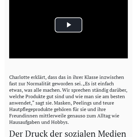
P
l
a
y
Charlotte erklärt, dass das in ihrer Klasse inzwischen
fast zur Normalität geworden sei. „Es ist einfach
V
etwas, was alle machen. Wir sprechen ständig darüber,
welche Produkte gut sind und wie man sie am besten
i
anwendet,“ sagt sie. Masken, Peelings und teure
Hautpflegeprodukte gehören für sie und ihre
d
Freundinnen mittlerweile genauso zum Alltag wie
Hausaufgaben und Hobbys.
e
Der Druck der sozialen Medien