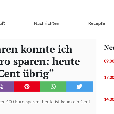
aft
Nachrichten
Rezepte
hren konnte ich
Ne
ro sparen: heute
09:0
Cent übrig“
17:0
14:0
ker 400 Euro sparen: heute ist kaum ein Cent