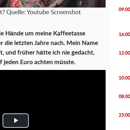
09:0
? Quelle: Youtube Screenshot
die Hände um meine Kaffeetasse
16:0
r die letzten Jahre nach. Mein Name
lt, und früher hätte ich nie gedacht,
12:0
uf jeden Euro achten müsste.
10:0
08:0
23:0
P