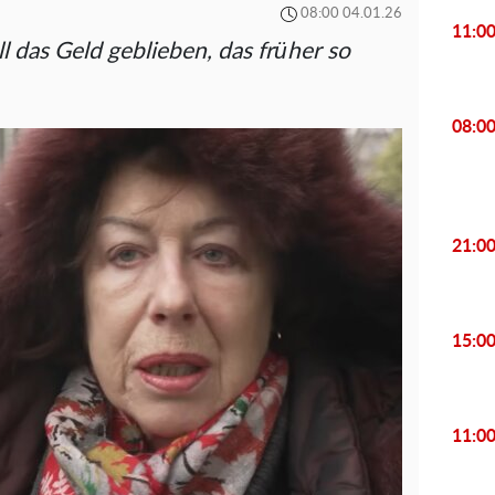
08:00 04.01.26
11:0
ll das Geld geblieben, das früher so
08:0
21:0
15:0
11:0