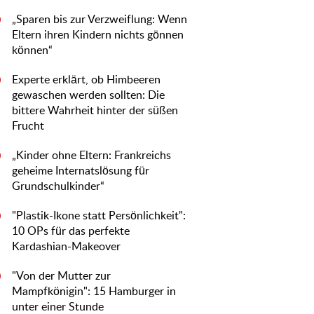
„Sparen bis zur Verzweiflung: Wenn
0
Eltern ihren Kindern nichts gönnen
können“
Experte erklärt, ob Himbeeren
0
gewaschen werden sollten: Die
bittere Wahrheit hinter der süßen
Frucht
„Kinder ohne Eltern: Frankreichs
0
geheime Internatslösung für
Grundschulkinder“
"Plastik-Ikone statt Persönlichkeit":
0
10 OPs für das perfekte
Kardashian-Makeover
"Von der Mutter zur
0
Mampfkönigin": 15 Hamburger in
unter einer Stunde