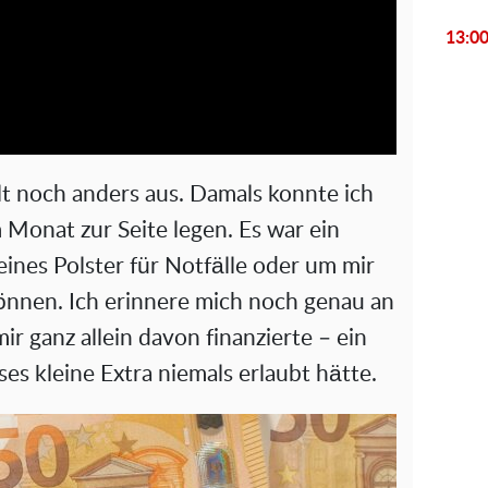
l
13:0
a
y
V
lt noch anders aus. Damals konnte ich
i
Monat zur Seite legen. Es war ein
eines Polster für Notfälle oder um mir
d
önnen. Ich erinnere mich noch genau an
e
ir ganz allein davon finanzierte – ein
es kleine Extra niemals erlaubt hätte.
o