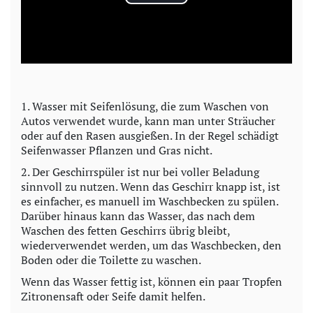
P
l
a
y
1. Wasser mit Seifenlösung, die zum Waschen von
Autos verwendet wurde, kann man unter Sträucher
V
oder auf den Rasen ausgießen. In der Regel schädigt
Seifenwasser Pflanzen und Gras nicht.
i
2. Der Geschirrspüler ist nur bei voller Beladung
sinnvoll zu nutzen. Wenn das Geschirr knapp ist, ist
d
es einfacher, es manuell im Waschbecken zu spülen.
Darüber hinaus kann das Wasser, das nach dem
e
Waschen des fetten Geschirrs übrig bleibt,
wiederverwendet werden, um das Waschbecken, den
o
Boden oder die Toilette zu waschen.
Wenn das Wasser fettig ist, können ein paar Tropfen
Zitronensaft oder Seife damit helfen.