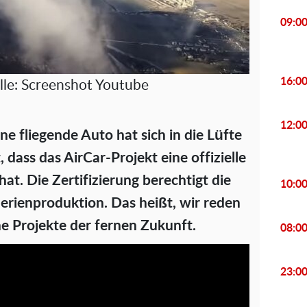
09:0
16:0
lle: Screenshot Youtube
12:0
ene fliegende Auto hat sich in die Lüfte
 dass das AirCar-Projekt eine offizielle
t. Die Zertifizierung berechtigt die
10:0
erienproduktion. Das heißt, wir reden
he Projekte der fernen Zukunft.
08:0
23:0