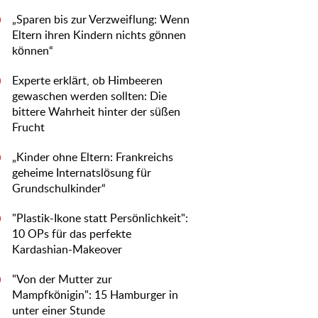
„Sparen bis zur Verzweiflung: Wenn
0
Eltern ihren Kindern nichts gönnen
können“
Experte erklärt, ob Himbeeren
0
gewaschen werden sollten: Die
bittere Wahrheit hinter der süßen
Frucht
„Kinder ohne Eltern: Frankreichs
0
geheime Internatslösung für
Grundschulkinder“
"Plastik-Ikone statt Persönlichkeit":
0
10 OPs für das perfekte
Kardashian-Makeover
"Von der Mutter zur
0
Mampfkönigin": 15 Hamburger in
unter einer Stunde