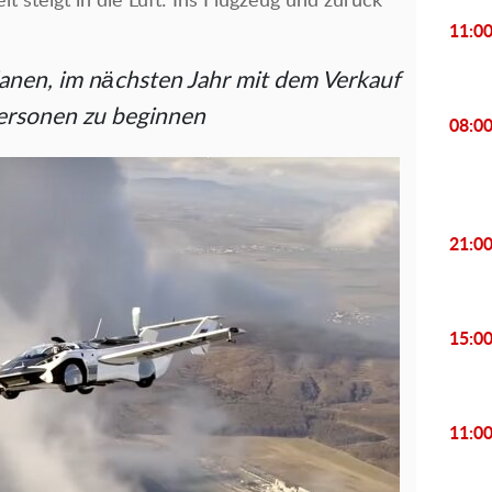
t steigt in die Luft: Ins Flugzeug und zurück
11:0
lanen, im nächsten Jahr mit dem Verkauf
personen zu beginnen
08:0
21:0
15:0
11:0