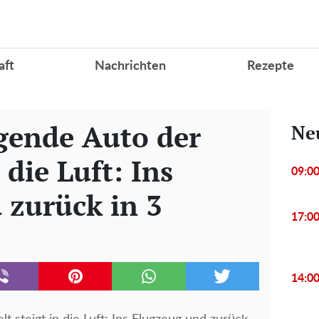
aft
Nachrichten
Rezepte
egende Auto der
Ne
 die Luft: Ins
09:0
 zurück in 3
17:0
14:0