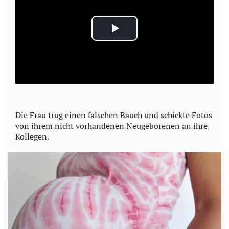
P
l
a
y
Die Frau trug einen falschen Bauch und schickte Fotos
von ihrem nicht vorhandenen Neugeborenen an ihre
V
Kollegen.
i
d
e
o