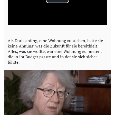
P
l
a
y
Als Doris anfing, eine Wohnung zu suchen, hatte sie
keine Ahnung, was die Zukunft für sie bereithielt.
V
Alles, was sie wollte, war eine Wohnung zu mieten,
die in ihr Budget passte und in der sie sich sicher
i
fühlte.
d
e
o