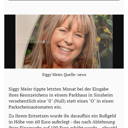
a
y
V
i
d
e
Siggy Meier. Quelle: news
o
Siggy Meier tippte letzten Monat bei der Eingabe
ihres Kennzeichens in einem Parkhaus in Sinsheim
versehentlich eine "0" (Null) statt eines "O" in einen
Parkscheinautomaten ein.
Zu ihrem Entsetzen wurde ihr daraufhin ein Bußgeld
in Höhe von 60 Euro auferlegt - das nach Ablehnung
ihres Einspruchs auf 100 Euro erhöht wurde -, obwohl