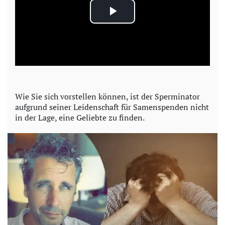
P
l
a
y
Wie Sie sich vorstellen können, ist der Sperminator
aufgrund seiner Leidenschaft für Samenspenden nicht
V
in der Lage, eine Geliebte zu finden.
i
d
e
o